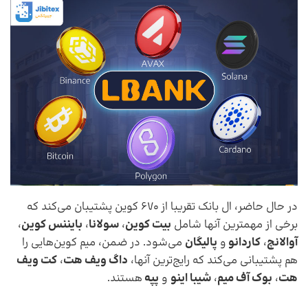
در حال حاضر، ال بانک تقریبا از 670 کوین پشتیبان می‌کند که
برخی از مهمترین آنها شامل
بیت کوین
،
سولانا
،
بایننس کوین
،
آوالانچ
،
کاردانو
و
پالیگان
می‌شود. در ضمن، میم کوین‌هایی را
هم پشتیبانی می‌کند که رایج‌ترین آنها،
داگ ویف هت
،
کت ویف
هت
،
بوک آف میم
،
شیبا اینو
و
پپه
هستند.