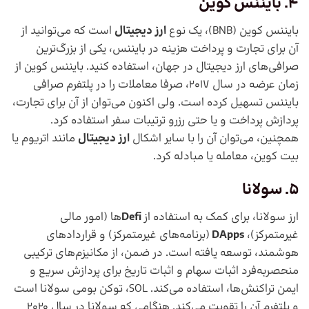
4. بایننس کوین
بایننس کوین (BNB)، یک نوع
ارز دیجیتال
است که می‌توانید از
آن برای تجارت و پرداخت هزینه در بایننس، یکی از بزرگ‌ترین
صرافی‌های ارز دیجیتال در جهان، استفاده کنید. بایننس کوین از
زمان عرضه در سال 2017، صرفا معاملات را در پلتفرم صرافی
بایننس تسهیل کرده است. ولی اکنون می‌توان از آن برای تجارت،
پردازش پرداخت و یا حتی رزرو ترتیبات سفر استفاده کرد.
همچنین، می‌توان آن را با سایر اشکال
ارز دیجیتال
مانند اتریوم یا
بیت کوین، معامله یا مبادله کرد.
5. سولانا
ارز سولانا، برای کمک به استفاده از
Defi
ها (امور مالی
غیرمتمرکز)،
DApps
(برنامه‌های غیرمتمرکز) و قراردادهای
هوشمند، توسعه یافته است. در ضمن، از مکانیزم‌های ترکیبی
منحصربه‌فرد اثبات سهام و اثبات تاریخ برای پردازش سریع و
ایمن تراکنش‌ها، استفاده می‌کند. SOL، توکن بومی سولانا است
و پلتفرم آن را تقویت می‌کند. هنگامی که سولانا در سال 2020