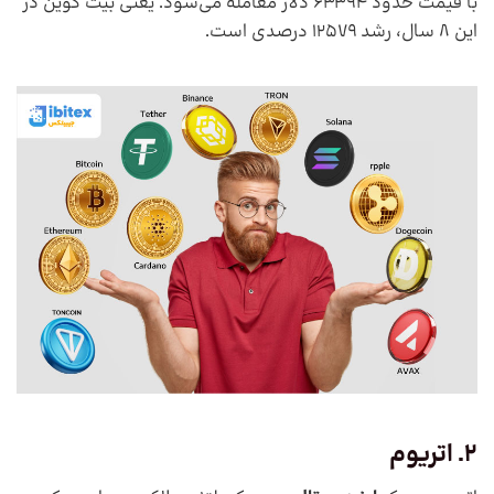
با قیمت حدود 63394 دلار معامله می‌شود. یعنی بیت کوین در
این 8 سال، رشد 12579 درصدی است.
2. اتریوم