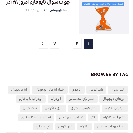
جواب سوال تایم فارم امروز 28 آذر
تسک های روزانه ایردراپ های تلگرام
توسط
جیبیتکس
20 بهمن 1403
7
…
2
1
BROWSE BY TAG
آلت سیزن
آلت کوین
اتریوم
اخبار ارزهای دیجیتال
ارز دیجیتال
ارزهای دیجیتال
استراتژی معاملاتی
ایردراپ
ایردراپ تایم فارم
ایردراپ تلگرام
بازار خرسی و گاوی
بازی تلگرامی
بیت کوین
تایم فارم تلگرام
تتر
تحلیل دوج کوین
تسک روزانه تایم فارم
تسک روزانه همستر
تلگرام
تون کوین
تپ سواپ