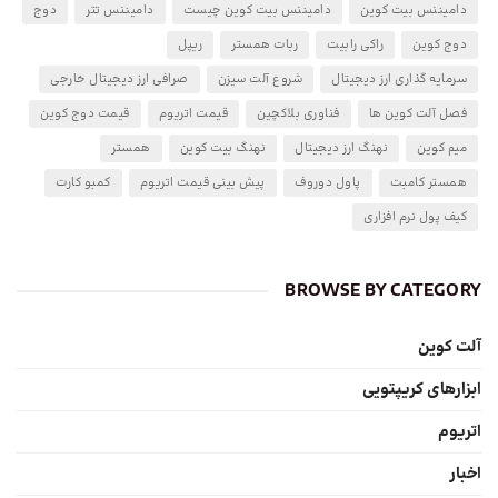
دامیننس بیت کوین
دامیننس بیت کوین چیست
دامیننس تتر
دوج
دوج کوین
راکی رابیت
ربات همستر
ریپل
سرمایه گذاری ارز دیجیتال
شروع آلت سیزن
صرافی ارز دیجیتال خارجی
فصل آلت کوین ها
فناوری بلاکچین
قیمت اتریوم
قیمت دوج کوین
میم کوین
نهنگ ارز دیجیتال
نهنگ بیت کوین
همستر
همستر کامبت
پاول دوروف
پیش بینی قیمت اتریوم
کمبو کارت
کیف پول نرم افزاری
BROWSE BY CATEGORY
آلت کوین
ابزارهای کریپتویی
اتریوم
اخبار