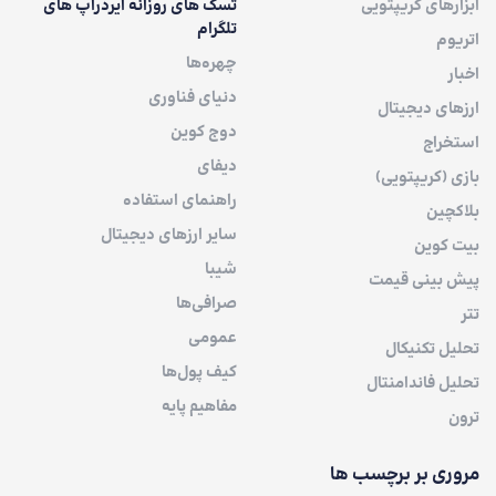
ابزارهای کریپتویی
تسک های روزانه ایردراپ های
تلگرام
اتریوم
چهره‌ها
اخبار
دنیای فناوری
ارزهای دیجیتال
دوج کوین
استخراج
دیفای
بازی (کریپتویی)
راهنمای استفاده
بلاکچین
سایر ارزهای دیجیتال
بیت کوین
شیبا
پیش بینی قیمت
صرافی‌ها
تتر
عمومی
تحلیل تکنیکال
کیف پول‌ها
تحلیل فاندامنتال
مفاهیم پایه
ترون
مروری بر برچسب ها