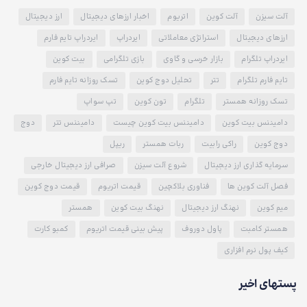
آلت سیزن
آلت کوین
اتریوم
اخبار ارزهای دیجیتال
ارز دیجیتال
ارزهای دیجیتال
استراتژی معاملاتی
ایردراپ
ایردراپ تایم فارم
ایردراپ تلگرام
بازار خرسی و گاوی
بازی تلگرامی
بیت کوین
تایم فارم تلگرام
تتر
تحلیل دوج کوین
تسک روزانه تایم فارم
تسک روزانه همستر
تلگرام
تون کوین
تپ سواپ
دامیننس بیت کوین
دامیننس بیت کوین چیست
دامیننس تتر
دوج
دوج کوین
راکی رابیت
ربات همستر
ریپل
سرمایه گذاری ارز دیجیتال
شروع آلت سیزن
صرافی ارز دیجیتال خارجی
فصل آلت کوین ها
فناوری بلاکچین
قیمت اتریوم
قیمت دوج کوین
میم کوین
نهنگ ارز دیجیتال
نهنگ بیت کوین
همستر
همستر کامبت
پاول دوروف
پیش بینی قیمت اتریوم
کمبو کارت
کیف پول نرم افزاری
پستهای اخیر