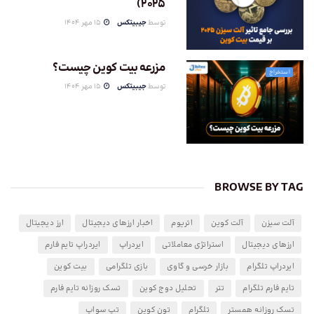
2025)
توسط
جیبیتکس
15 مهر 1404
مزرعه بیت کوین چیست؟
استخراج
توسط
جیبیتکس
15 مهر 1404
BROWSE BY TAG
آلت سیزن
آلت کوین
اتریوم
اخبار ارزهای دیجیتال
ارز دیجیتال
ارزهای دیجیتال
استراتژی معاملاتی
ایردراپ
ایردراپ تایم فارم
ایردراپ تلگرام
بازار خرسی و گاوی
بازی تلگرامی
بیت کوین
تایم فارم تلگرام
تتر
تحلیل دوج کوین
تسک روزانه تایم فارم
تسک روزانه همستر
تلگرام
تون کوین
تپ سواپ