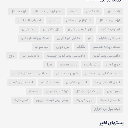
آلت سیزن
آلت کوین
اتریوم
اخبار ارزهای دیجیتال
ارز دیجیتال
ارزهای دیجیتال
استراتژی معاملاتی
ایردراپ
ایردراپ تایم فارم
ایردراپ تلگرام
بازار خرسی و گاوی
بازی تلگرامی
بیت کوین
تایم فارم تلگرام
تتر
تحلیل دوج کوین
تسک روزانه تایم فارم
تسک روزانه همستر
تلگرام
تون کوین
تپ سواپ
دامیننس بیت کوین
دامیننس بیت کوین چیست
دامیننس تتر
دوج
دوج کوین
راکی رابیت
ربات همستر
ریپل
سرمایه گذاری ارز دیجیتال
شروع آلت سیزن
صرافی ارز دیجیتال خارجی
فصل آلت کوین ها
فناوری بلاکچین
قیمت اتریوم
قیمت دوج کوین
میم کوین
نهنگ ارز دیجیتال
نهنگ بیت کوین
همستر
همستر کامبت
پاول دوروف
پیش بینی قیمت اتریوم
کمبو کارت
کیف پول نرم افزاری
پستهای اخیر