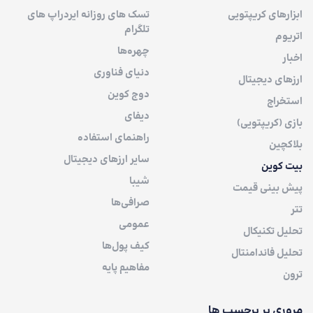
ابزارهای کریپتویی
تسک های روزانه ایردراپ های
تلگرام
اتریوم
چهره‌ها
اخبار
دنیای فناوری
ارزهای دیجیتال
دوج کوین
استخراج
دیفای
بازی (کریپتویی)
راهنمای استفاده
بلاکچین
سایر ارزهای دیجیتال
بیت کوین
شیبا
پیش بینی قیمت
صرافی‌ها
تتر
عمومی
تحلیل تکنیکال
کیف پول‌ها
تحلیل فاندامنتال
مفاهیم پایه
ترون
مروری بر برچسب ها