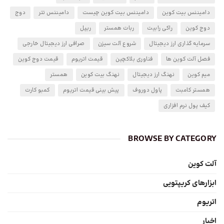
دامیننس بیت کوین
دامیننس بیت کوین چیست
دامیننس تتر
دوج
دوج کوین
راکی رابیت
ربات همستر
ریپل
سرمایه گذاری ارز دیجیتال
شروع آلت سیزن
صرافی ارز دیجیتال خارجی
فصل آلت کوین ها
فناوری بلاکچین
قیمت اتریوم
قیمت دوج کوین
میم کوین
نهنگ ارز دیجیتال
نهنگ بیت کوین
همستر
همستر کامبت
پاول دوروف
پیش بینی قیمت اتریوم
کمبو کارت
کیف پول نرم افزاری
BROWSE BY CATEGORY
آلت کوین
ابزارهای کریپتویی
اتریوم
اخبار