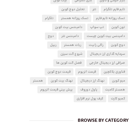
بازار خرسی و گاوی
بازی تلگرامی
بیت کوین
تایم فارم تلگرام
تتر
تحلیل دوج کوین
تسک روزانه تایم فارم
تسک روزانه همستر
تلگرام
تون کوین
تپ سواپ
دامیننس بیت کوین
دامیننس بیت کوین چیست
دامیننس تتر
دوج
دوج کوین
راکی رابیت
ربات همستر
ریپل
سرمایه گذاری ارز دیجیتال
شروع آلت سیزن
صرافی ارز دیجیتال خارجی
فصل آلت کوین ها
فناوری بلاکچین
قیمت اتریوم
قیمت دوج کوین
میم کوین
نهنگ ارز دیجیتال
نهنگ بیت کوین
همستر
همستر کامبت
پاول دوروف
پیش بینی قیمت اتریوم
کمبو کارت
کیف پول نرم افزاری
BROWSE BY CATEGORY