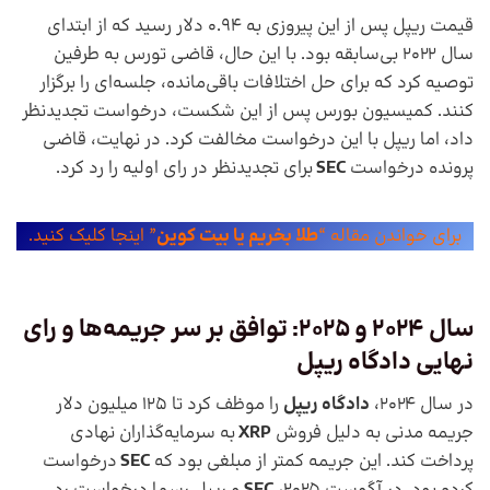
قیمت ریپل پس از این پیروزی به 0.94 دلار رسید که از ابتدای
سال 2022 بی‌سابقه بود. با این حال، قاضی تورس به طرفین
توصیه کرد که برای حل اختلافات باقی‌مانده، جلسه‌ای را برگزار
کنند. کمیسیون بورس پس از این شکست، درخواست تجدیدنظر
داد، اما ریپل با این درخواست مخالفت کرد. در نهایت، قاضی
پرونده درخواست
SEC
برای تجدیدنظر در رای اولیه را رد کرد.
برای خواندن مقاله “
طلا بخریم یا بیت کوین
” اینجا کلیک کنید.
سال 2024 و 2025: توافق بر سر جریمه‌ها و رای
نهایی دادگاه ریپل
در سال 2024،
دادگاه ریپل
را موظف کرد تا 125 میلیون دلار
جریمه مدنی به دلیل فروش
XRP
به سرمایه‌گذاران نهادی
پرداخت کند. این جریمه کمتر از مبلغی بود که
SEC
درخواست