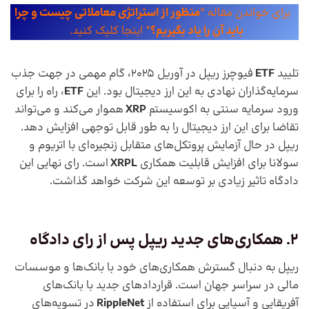
برای خواندن مقاله “
منظور از استراتژی معاملاتی چیست و چرا
باید آن را یاد بگیریم؟
” اینجا کلیک کنید.
تلیید
ETF
فیوچرز ریپل در آوریل 2025، گام مهمی در جهت جذب
سرمایه‌گذاران نهادی به این ارز دیجیتال بود. این
ETF
، راه را برای
ورود سرمایه سنتی به اکوسیستم
XRP
هموار می‌کند و می‌تواند
تقاضا برای این ارز دیجیتال را به طور قابل توجهی افزایش دهد.
ریپل در حال آزمایش پروتکل‌های متقابل زنجیره‌ای با اتریوم و
سولانا برای افزایش قابلیت همکاری
XRPL
است. رای نهایی این
دادگاه تاثیر زیادی بر توسعه این شرکت خواهد گذاشت.
2. همکاری‌های جدید ریپل پس از رای دادگاه
ریپل به دنبال گسترش همکاری‌های خود با بانک‌ها و موسسات
مالی در سراسر جهان است. قراردادهای جدید با بانک‌های
آفریقایی و آسیایی برای استفاده از
RippleNet
در تسویه‌های