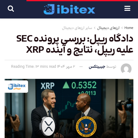
Home
ارزهای دیجیتال
سایر ارزهای دیجیتال
دادگاه ریپل: بررسی پرونده SEC
علیه ریپل، نتایج و آینده XRP
توسط
جیبیتکس
2 مهر 1404
Reading Time: 13 mins read