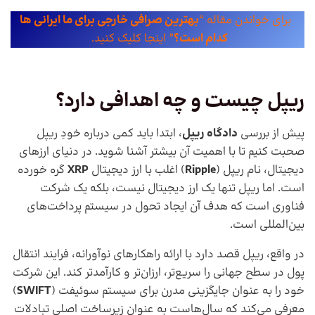
برای خواندن مقاله “
بهترین صرافی خارجی برای ما ایرانی ها
کدام است؟
” اینجا کلیک کنید.
ریپل چیست و چه اهدافی دارد؟
پیش از بررسی
دادگاه ریپل
، ابتدا باید کمی درباره خودِ ریپل
صحبت کنیم تا با اهمیت آن بیشتر آشنا شوید. در دنیای ارزهای
دیجیتال، نام ریپل (
Ripple
) اغلب با ارز دیجیتال
XRP
گره خورده
است. اما ریپل تنها یک ارز دیجیتال نیست، بلکه یک شرکت
فناوری است که هدف آن ایجاد تحول در سیستم پرداخت‌های
بین‌المللی است.
در واقع، ریپل قصد دارد با ارائه راهکارهای نوآورانه، فرایند انتقال
پول در سطح جهانی را سریع‌تر، ارزان‌تر و کارآمدتر کند. این شرکت
خود را به عنوان جایگزینی مدرن برای سیستم سوئیفت (
SWIFT
)
معرفی می‌کند که سال‌هاست به عنوان زیرساخت اصلی تبادلات