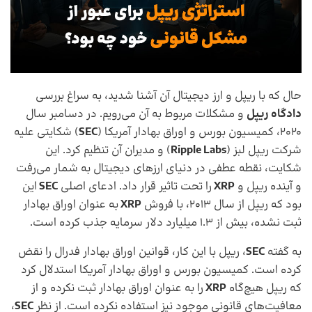
حال که با ریپل و ارز دیجیتال آن آشنا شدید، به سراغ بررسی
دادگاه ریپل
و مشکلات مربوط به آن می‌رویم. در دسامبر سال
2020، کمیسیون بورس و اوراق بهادار آمریکا (
SEC
) شکایتی علیه
شرکت ریپل لبز (
Ripple Labs
) و مدیران آن تنظیم کرد. این
شکایت، نقطه عطفی در دنیای ارزهای دیجیتال به شمار می‌رفت
و آینده ریپل و
XRP
را تحت تاثیر قرار داد. ادعای اصلی
SEC
این
بود که ریپل از سال 2013، با فروش
XRP
به عنوان اوراق بهادار
ثبت نشده، بیش از 1.3 میلیارد دلار سرمایه جذب کرده است.
به گفته
SEC
، ریپل با این کار، قوانین اوراق بهادار فدرال را نقض
کرده است. کمیسیون بورس و اوراق بهادار آمریکا استدلال کرد
که ریپل هیچ‌گاه
XRP
را به عنوان اوراق بهادار ثبت نکرده و از
معافیت‌های قانونی موجود نیز استفاده نکرده است. از نظر
SEC
،