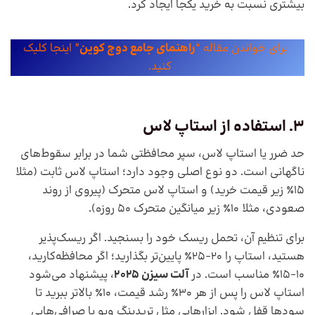
بیشتری نسبت به خرید یکجا ایجاد کرد.
برای خواندن مقاله “
راهنمای جامع دوج کوین
” اینجا کلیک
کنید.
3. استفاده از استاپ لاس
حد ضرر یا استاپ لاس، سپر محافظتی شما در برابر سقوط‌های
ناگهانی است. دو نوع اصلی وجود دارد؛ استاپ لاس ثابت (مثلا
۱۵٪ زیر قیمت خرید) و استاپ لاس متحرک (پیروی از روند
صعودی، مثلا ۱۰٪ زیر میانگین متحرک ۵۰ روزه).
برای تنظیم آن، تحمل ریسک خود را بسنجید. اگر ریسک‌پذیر
هستید، استاپ را ۲۰-۲۵٪ پایین‌تر بگذارید؛ اگر محافظه‌کارید،
۱۰-۱۵٪ مناسب است. در
آلت سیزن ۲۰۲۵
، پیشنهاد می‌شود
استاپ لاس را پس از هر ۳۰٪ رشد قیمت، ۱۰٪ بالاتر ببرید تا
سودها قفل شود. ابزارهایی مثل تریدینگ ویو یا صرافی‌هایی