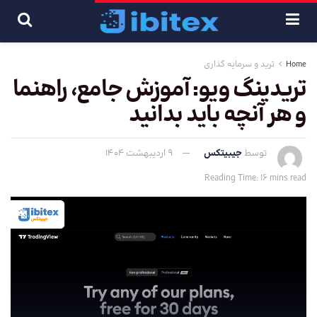
Home
ترید و سرمایه گذاری
تریدینگ ویو: آموزش جامع، راهنما
و هر آنچه باید بدانید
توسط
جیبیتکس
9 اردیبهشت 1404
Reading Time: 16 mins read