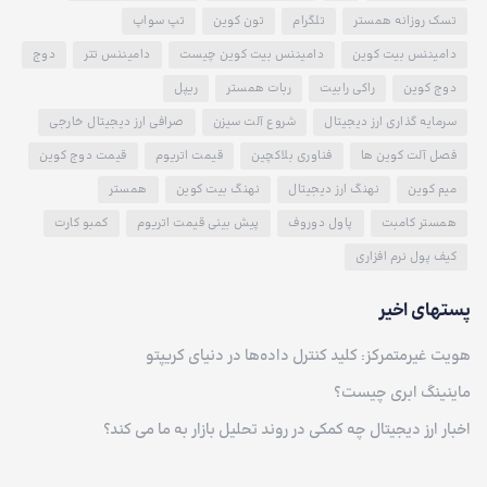
تسک روزانه همستر
تلگرام
تون کوین
تپ سواپ
دامیننس بیت کوین
دامیننس بیت کوین چیست
دامیننس تتر
دوج
دوج کوین
راکی رابیت
ربات همستر
ریپل
سرمایه گذاری ارز دیجیتال
شروع آلت سیزن
صرافی ارز دیجیتال خارجی
فصل آلت کوین ها
فناوری بلاکچین
قیمت اتریوم
قیمت دوج کوین
میم کوین
نهنگ ارز دیجیتال
نهنگ بیت کوین
همستر
همستر کامبت
پاول دوروف
پیش بینی قیمت اتریوم
کمبو کارت
کیف پول نرم افزاری
پستهای اخیر
هویت غیرمتمرکز: کلید کنترل داده‌ها در دنیای کریپتو
ماینینگ ابری چیست؟
اخبار ارز دیجیتال چه کمکی در روند تحلیل بازار به ما می کند؟