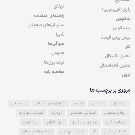
استخراج
دیفای
بازی (کریپتویی)
راهنمای استفاده
بلاکچین
سایر ارزهای دیجیتال
بیت کوین
شیبا
پیش بینی قیمت
صرافی‌ها
تتر
عمومی
تحلیل تکنیکال
کیف پول‌ها
تحلیل فاندامنتال
مفاهیم پایه
ترون
مروری بر برچسب ها
آلت سیزن
آلت کوین
اتریوم
اخبار ارزهای دیجیتال
ارز دیجیتال
ارزهای دیجیتال
استراتژی معاملاتی
ایردراپ
ایردراپ تایم فارم
ایردراپ تلگرام
بازار خرسی و گاوی
بازی تلگرامی
بیت کوین
تایم فارم تلگرام
تتر
تحلیل دوج کوین
تسک روزانه تایم فارم