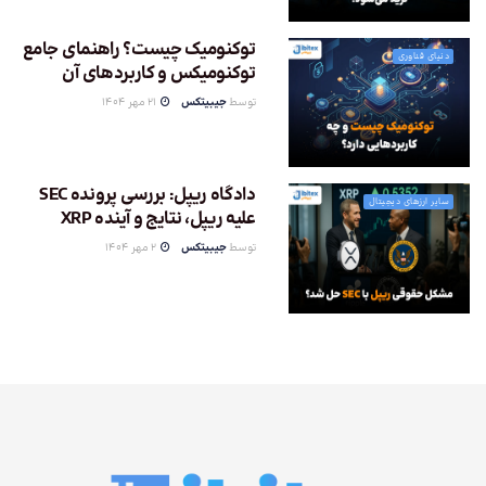
توکنومیک چیست؟ راهنمای جامع
دنیای فناوری
توکنومیکس و کاربردهای آن
توسط
جیبیتکس
21 مهر 1404
دادگاه ریپل: بررسی پرونده SEC
سایر ارزهای دیجیتال
علیه ریپل، نتایج و آینده XRP
توسط
جیبیتکس
2 مهر 1404