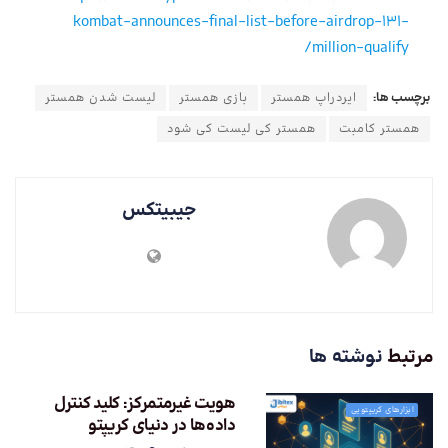
kombat-announces-final-list-before-airdrop-131-
million-qualify/
برچسب ها:
ایردراپ همستر
بازی همستر
لیست شدن همستر
همستر کامبت
همستر کی لیست کی شود
جیبیتکس
مرتبط
نوشته ها
هویت غیرمتمرکز: کلید کنترل
ابزارهای کریپتویی
داده‌ها در دنیای کریپتو