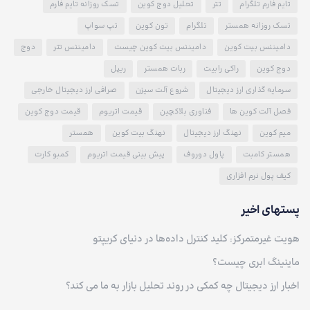
تایم فارم تلگرام
تتر
تحلیل دوج کوین
تسک روزانه تایم فارم
تسک روزانه همستر
تلگرام
تون کوین
تپ سواپ
دامیننس بیت کوین
دامیننس بیت کوین چیست
دامیننس تتر
دوج
دوج کوین
راکی رابیت
ربات همستر
ریپل
سرمایه گذاری ارز دیجیتال
شروع آلت سیزن
صرافی ارز دیجیتال خارجی
فصل آلت کوین ها
فناوری بلاکچین
قیمت اتریوم
قیمت دوج کوین
میم کوین
نهنگ ارز دیجیتال
نهنگ بیت کوین
همستر
همستر کامبت
پاول دوروف
پیش بینی قیمت اتریوم
کمبو کارت
کیف پول نرم افزاری
پستهای اخیر
هویت غیرمتمرکز: کلید کنترل داده‌ها در دنیای کریپتو
ماینینگ ابری چیست؟
اخبار ارز دیجیتال چه کمکی در روند تحلیل بازار به ما می کند؟