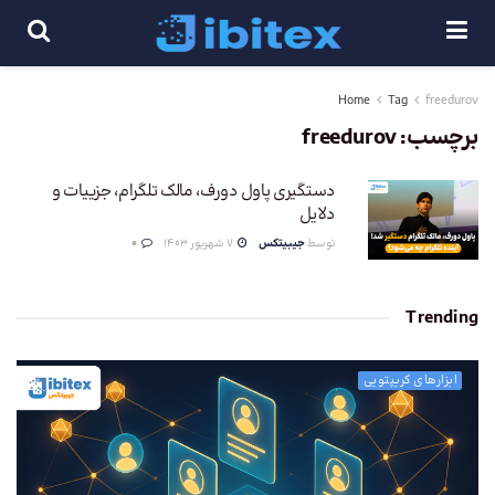
Home
Tag
freedurov
برچسب:
freedurov
دستگیری پاول دورف، مالک تلگرام، جزییات و
دلایل
توسط
جیبیتکس
7 شهریور 1403
0
Trending
ابزارهای کریپتویی