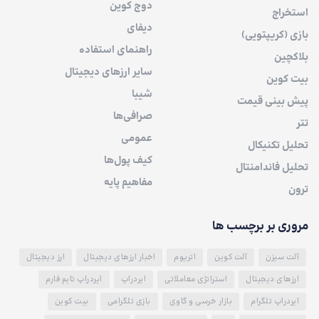
دوج کوین
استخراج
دیفای
بازی (کریپتویی)
راهنمای استفاده
بلاکچین
سایر ارزهای دیجیتال
بیت کوین
شیبا
پیش بینی قیمت
صرافی‌ها
تتر
عمومی
تحلیل تکنیکال
کیف پول‌ها
تحلیل فاندامنتال
مفاهیم پایه
ترون
مروری بر برچسب ها
آلت سیزن
آلت کوین
اتریوم
اخبار ارزهای دیجیتال
ارز دیجیتال
ارزهای دیجیتال
استراتژی معاملاتی
ایردراپ
ایردراپ تایم فارم
ایردراپ تلگرام
بازار خرسی و گاوی
بازی تلگرامی
بیت کوین