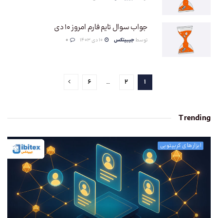
جواب سوال تایم فارم امروز 10 دی
توسط
جیبیتکس
10 دی 1403
0
6
…
2
1
Trending
ابزارهای کریپتویی