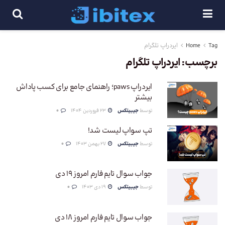
Tag
Home
ایردراپ تلگرام
برچسب:
ایردراپ تلگرام
ایردراپ paws؛ راهنمای جامع برای کسب پاداش
بیشتر
توسط
جیبیتکس
23 فروردین 1404
0
تپ سواپ لیست شد!
توسط
جیبیتکس
27 بهمن 1403
0
جواب سوال تایم فارم امروز 19 دی
توسط
جیبیتکس
19 دی 1403
0
جواب سوال تایم فارم امروز 18 دی