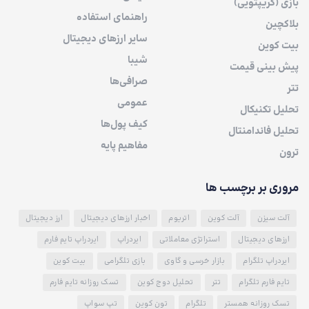
بازی (کریپتویی)
راهنمای استفاده
بلاکچین
سایر ارزهای دیجیتال
بیت کوین
شیبا
پیش بینی قیمت
صرافی‌ها
تتر
عمومی
تحلیل تکنیکال
کیف پول‌ها
تحلیل فاندامنتال
مفاهیم پایه
ترون
مروری بر برچسب ها
آلت سیزن
آلت کوین
اتریوم
اخبار ارزهای دیجیتال
ارز دیجیتال
ارزهای دیجیتال
استراتژی معاملاتی
ایردراپ
ایردراپ تایم فارم
ایردراپ تلگرام
بازار خرسی و گاوی
بازی تلگرامی
بیت کوین
تایم فارم تلگرام
تتر
تحلیل دوج کوین
تسک روزانه تایم فارم
تسک روزانه همستر
تلگرام
تون کوین
تپ سواپ