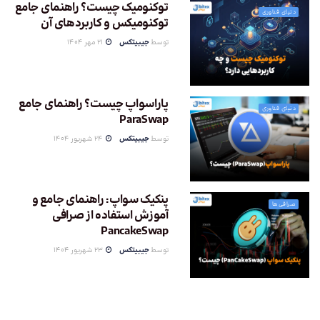
توکنومیک چیست؟ راهنمای جامع
دنیای فناوری
توکنومیکس و کاربردهای آن
توسط
جیبیتکس
21 مهر 1404
پاراسواپ چیست؟ راهنمای جامع
دنیای فناوری
ParaSwap
توسط
جیبیتکس
24 شهریور 1404
پنکیک سواپ: راهنمای جامع و
صرافی‌ها
آموزش استفاده از صرافی
PancakeSwap
توسط
جیبیتکس
23 شهریور 1404