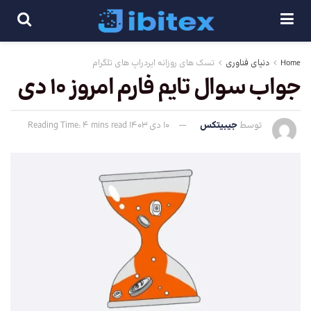
Home
دنیای فناوری
تسک های روزانه ایردراپ های تلگرام
جواب سوال تایم فارم امروز 10 دی
توسط
جیبیتکس
10 دی 1403
Reading Time: 4 mins read