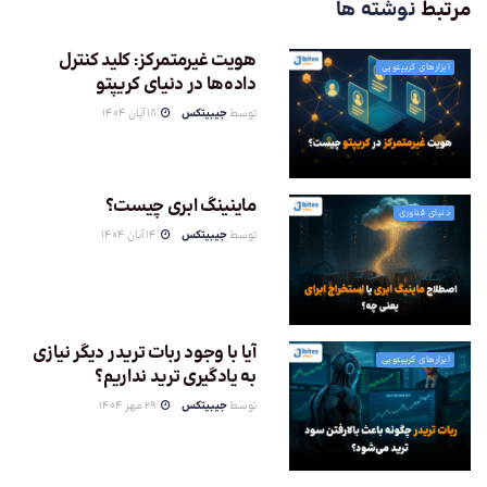
مرتبط
نوشته ها
هویت غیرمتمرکز: کلید کنترل
ابزارهای کریپتویی
داده‌ها در دنیای کریپتو
توسط
جیبیتکس
18 آبان 1404
ماینینگ ابری چیست؟
دنیای فناوری
توسط
جیبیتکس
14 آبان 1404
آیا با وجود ربات تریدر دیگر نیازی
ابزارهای کریپتویی
به یادگیری ترید نداریم؟
توسط
جیبیتکس
29 مهر 1404