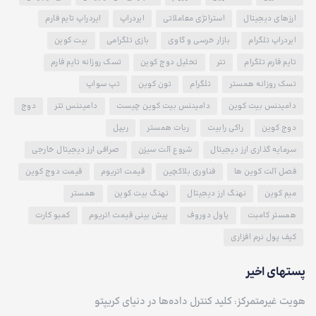
ارزهای دیجیتال
استراتژی معاملاتی
ایردراپ
ایردراپ تایم فارم
ایردراپ تلگرام
بازار خرسی و گاوی
بازی تلگرامی
بیت کوین
تایم فارم تلگرام
تتر
تحلیل دوج کوین
تسک روزانه تایم فارم
تسک روزانه همستر
تلگرام
تون کوین
تپ سواپ
دامیننس بیت کوین
دامیننس بیت کوین چیست
دامیننس تتر
دوج
دوج کوین
راکی رابیت
ربات همستر
ریپل
سرمایه گذاری ارز دیجیتال
شروع آلت سیزن
صرافی ارز دیجیتال خارجی
فصل آلت کوین ها
فناوری بلاکچین
قیمت اتریوم
قیمت دوج کوین
میم کوین
نهنگ ارز دیجیتال
نهنگ بیت کوین
همستر
همستر کامبت
پاول دوروف
پیش بینی قیمت اتریوم
کمبو کارت
کیف پول نرم افزاری
پستهای اخیر
هویت غیرمتمرکز: کلید کنترل داده‌ها در دنیای کریپتو