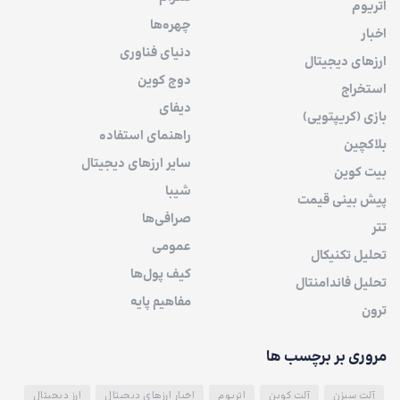
اتریوم
چهره‌ها
اخبار
دنیای فناوری
ارزهای دیجیتال
دوج کوین
استخراج
دیفای
بازی (کریپتویی)
راهنمای استفاده
بلاکچین
سایر ارزهای دیجیتال
بیت کوین
شیبا
پیش بینی قیمت
صرافی‌ها
تتر
عمومی
تحلیل تکنیکال
کیف پول‌ها
تحلیل فاندامنتال
مفاهیم پایه
ترون
مروری بر برچسب ها
آلت سیزن
آلت کوین
اتریوم
اخبار ارزهای دیجیتال
ارز دیجیتال