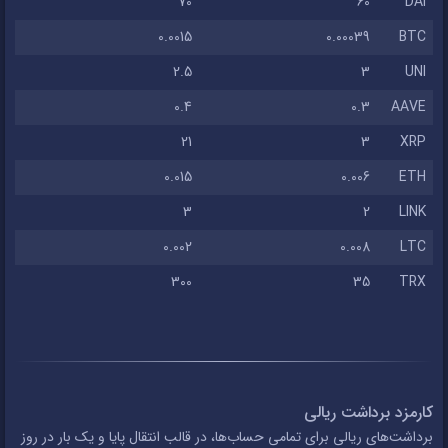
70
60
DAI
0.0015
0.00039
BTC
2.5
3
UNI
0.4
0.3
AAVE
21
3
XRP
0.015
0.006
ETH
3
2
LINK
0.002
0.008
LTC
300
35
TRX
کارمزد برداشت ریالی
برداشت‌های ریالی برای تمامی حساب‌ها، در قالب انتقال پایا و یک بار در روز