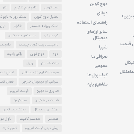
دوج کوین
بیت کوین
تایم فارم تلگرام
تتر
دیفای
پتویی)
تحلیل دوج کوین
تسک روزانه تایم فا
راهنمای استفاده
تسک روزانه همستر
تلگرام
تون 
سایر ارزهای
تپ سواپ
دامیننس بیت کوین
دیجیتال
ی قیمت
دامیننس بیت کوین چیست
دامیننس
شیبا
دوج
دوج کوین
راکی رابیت
صرافی‌ها
یکال
ربات همستر
ریپل
عمومی
دامنتال
سرمایه گذاری ارز دیجیتال
شروع آلت 
کیف پول‌ها
صرافی ارز دیجیتال خارجی
فصل آلت 
مفاهیم پایه
فناوری بلاکچین
قیمت اتریوم
قیمت دوج کوین
میم کوین
نهنگ ارز دیجیتال
نهنگ بیت کوین
همستر
همستر کامبت
پاول دو
پیش بینی قیمت اتریوم
کمبو کارت