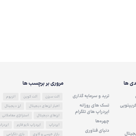
دی ها
مروری بر برچسب ها
ترید و سرمایه گذاری
آلت سیزن
آلت کوین
اتریوم
کریپتویی
تسک های روزانه
اخبار ارزهای دیجیتال
ارز دیجیتال
ایردراپ های تلگرام
ارزهای دیجیتال
استراتژی معاملاتی
چهره‌ها
ایردراپ
ایردراپ تایم فارم
ایردرا
دنیای فناوری
جیتال
بازار خرسی و گاوی
بازی تلگرامی