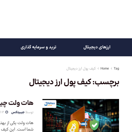
ارزهای دیجیتال
ترید و سرمایه گذاری
Tag
Home
کیف پول ارز دیجیتال
برچسب:
کیف پول ارز دیجیتال
هات ولت چ
توسط
جیبیتکس
12 اسفند 1403
هات ولت یکی از بهتری
شما است. این کیف پو