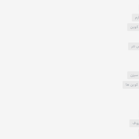
رم
کوین
 تتر
سیزن
کوین ها
روف