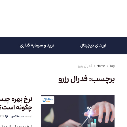
ارزهای دیجیتال
ترید و سرمایه گذاری
Tag
Home
فدرال رزرو
برچسب:
فدرال رزرو
نرخ بهره چیست
چگونه است؟
توسط
جیبیتکس
16 اردیبهشت 1404
نرخ بهره یکی از موث