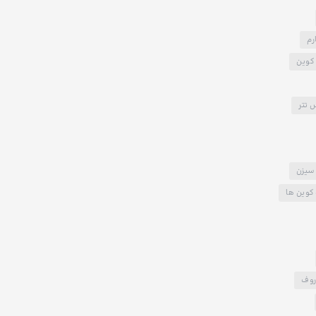
رم
کوین
 تتر
سیزن
کوین ها
روف