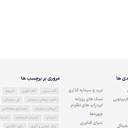
دی ها
مروری بر برچسب ها
ترید و سرمایه گذاری
آلت سیزن
آلت کوین
اتریوم
کریپتویی
تسک های روزانه
اخبار ارزهای دیجیتال
ارز دیجیتال
ایردراپ های تلگرام
ارزهای دیجیتال
استراتژی معاملاتی
چهره‌ها
ایردراپ
ایردراپ تایم فارم
ایردرا
دنیای فناوری
جیتال
بازار خرسی و گاوی
بازی تلگرامی