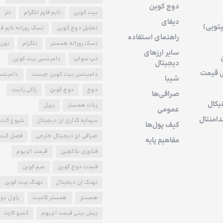
دوج کوین
بیت کوین
تایم فارم تلگرام
تتر
دیفای
پتویی)
تحلیل دوج کوین
تسک روزانه تایم فا
راهنمای استفاده
تسک روزانه همستر
تلگرام
تون 
سایر ارزهای
تپ سواپ
دامیننس بیت کوین
دیجیتال
ی قیمت
دامیننس بیت کوین چیست
دامیننس
شیبا
دوج
دوج کوین
راکی رابیت
صرافی‌ها
یکال
ربات همستر
ریپل
عمومی
دامنتال
سرمایه گذاری ارز دیجیتال
شروع آلت 
کیف پول‌ها
صرافی ارز دیجیتال خارجی
فصل آلت 
مفاهیم پایه
فناوری بلاکچین
قیمت اتریوم
قیمت دوج کوین
میم کوین
نهنگ ارز دیجیتال
نهنگ بیت کوین
همستر
همستر کامبت
پاول دو
پیش بینی قیمت اتریوم
کمبو کارت